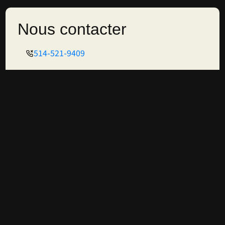
Nous contacter
514-521-9409
bookingverrebtl@gmail.com
2112 Avenue Mont-Royal E, Montréal, Québec
H2H 1J8